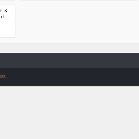
n &
i...
ess
.