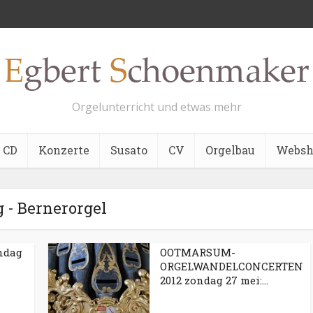
Orgelunterricht und etwas mehr
CD
Konzerte
Susato
CV
Orgelbau
Websh
 - Bernerorgel
ndag
OOTMARSUM-
ORGELWANDELCONCERTEN
2012 zondag 27 mei:...