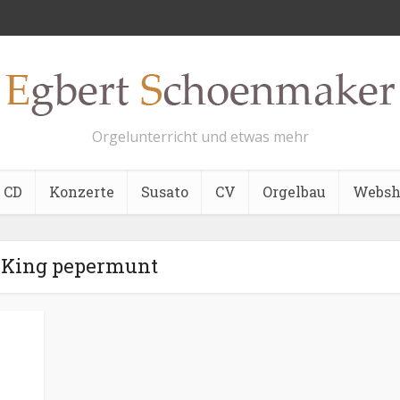
Orgelunterricht und etwas mehr
CD
Konzerte
Susato
CV
Orgelbau
Websh
- King pepermunt