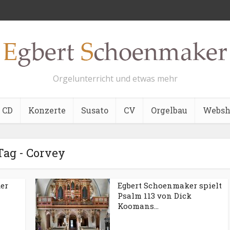
Orgelunterricht und etwas mehr
CD
Konzerte
Susato
CV
Orgelbau
Websh
Tag - Corvey
er
Egbert Schoenmaker spielt
Psalm 113 von Dick
Koomans...