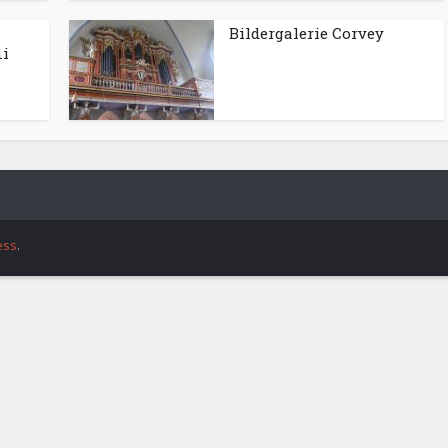
Bildergalerie Corvey
ni
ess
.