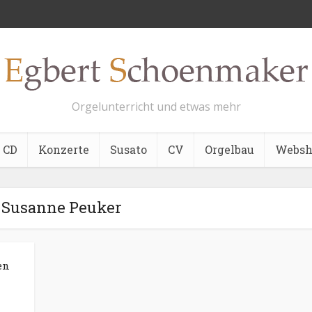
Orgelunterricht und etwas mehr
CD
Konzerte
Susato
CV
Orgelbau
Websh
- Susanne Peuker
en