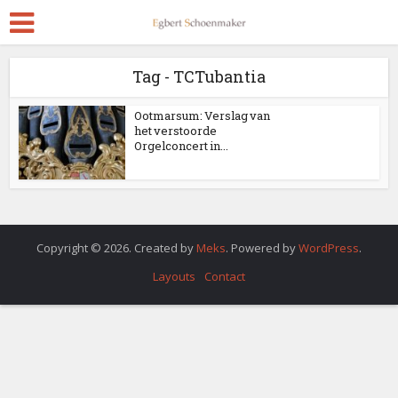
Tag - TCTubantia
Ootmarsum: Verslag van
het verstoorde
Orgelconcert in...
Copyright © 2026. Created by
Meks
. Powered by
WordPress
.
Layouts
Contact