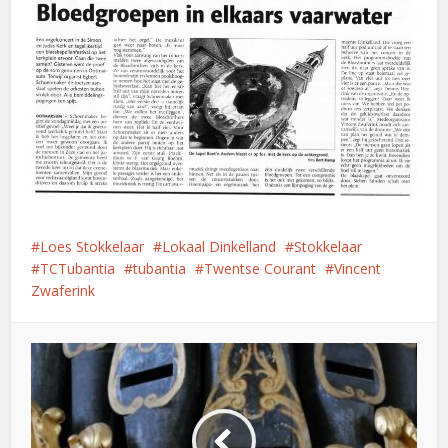
Loes Stokkelaar
Lokaal Dinkelland
Stokkelaar
TCTubantia
tubantia
Twentse Courant
Vincent
Zwaferink