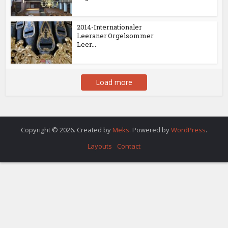
2014-Internationaler
Leeraner Orgelsommer
Leer...
Load more
Copyright © 2026. Created by
Meks
. Powered by
WordPress
.
Layouts
Contact