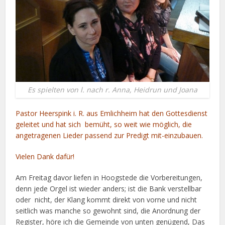
Es spielten von l. nach r. Anna, Heidrun und Joana
Pastor Heerspink i. R. aus Emlichheim hat den Gottesdienst
geleitet und hat sich bemüht, so weit wie möglich, die
angetragenen Lieder passend zur Predigt mit-einzubauen.
Vielen Dank dafür!
Am Freitag davor liefen in Hoogstede die Vorbereitungen,
denn jede Orgel ist wieder anders; ist die Bank verstellbar
oder nicht, der Klang kommt direkt von vorne und nicht
seitlich was manche so gewohnt sind, die Anordnung der
Register, höre ich die Gemeinde von unten genügend, Das