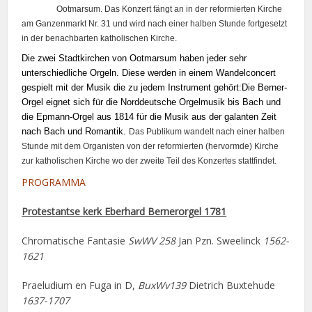
Ootmarsum. Das Konzert fängt an in der reformierten Kirche
am Ganzenmarkt Nr. 31 und wird nach einer halben Stunde fortgesetzt
in der benachbarten katholischen Kirche.
Die zwei Stadtkirchen von Ootmarsum haben jeder sehr
unterschiedliche Orgeln. Diese werden in einem Wandelconcert
gespielt mit der Musik die zu jedem Instrument gehört:
Die Berner-
Orgel eignet sich für die Norddeutsche Orgelmusik bis Bach und
die Epmann-Orgel aus 1814 für die Musik aus der galanten Zeit
nach Bach und Romantik.
Das Publikum wandelt nach einer halben
Stunde mit dem Organisten von der reformierten (hervormde) Kirche
zur katholischen Kirche wo der zweite Teil des Konzertes stattfindet.
PROGRAMMA
Protestantse kerk Eberhard Bernerorgel 1781
Chromatische Fantasie
SwWV 258
Jan Pzn. Sweelinck
1562-
1621
Praeludium en Fuga in D,
BuxWv139
Dietrich Buxtehude
1637-1707