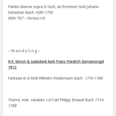
Partite diverse sopra O Gott, du frommer Gott Johann
Sebastian Bach
1685-1750
BWV 767 – Partita I-IX
– W a n d e l i n g –
R.K. Simon & Judaskerk kerk Franz Friedrich Epmannorgel
1812
Fantasie in d-Moll Wilhelm Friedemann Bach
1710-1784
Thema met variaties
I-IX
Carl Philipp Emauel Bach
1714-
1788