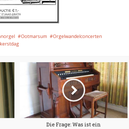
norgel
Ootmarsum
Orgelwandelconcerten
kerstdag
Die Frage: Was ist ein