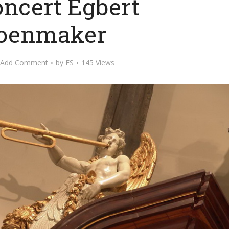
oncert Egbert
oenmaker
Add Comment
by
ES
145 Views