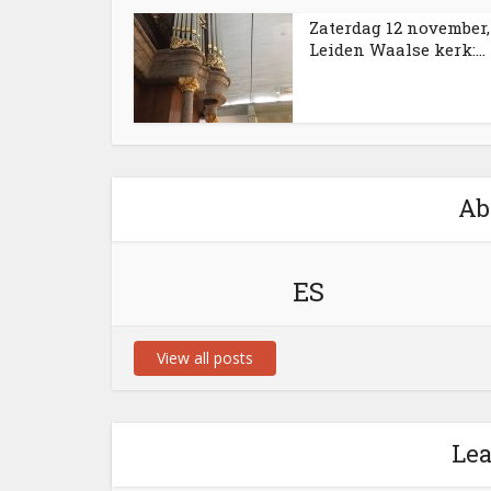
Zaterdag 12 november,1
Leiden Waalse kerk:...
Ab
ES
View all posts
Le