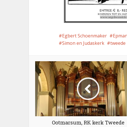
Egbert Schoenmaker
Epman
Simon en Judaskerk
tweede 
Ootmarsum, RK kerk Tweede