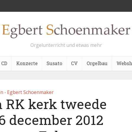
Orgelunterricht und etwas mehr
CD
Konzerte
Susato
CV
Orgelbau
Websh
in
Egbert Schoenmaker
•
 RK kerk tweede
26 december 2012