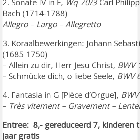
2. Sonate IV in F,
Wq 70/3
Carl Philip
Bach (1714-1788)
Allegro – Largo – Allegretto
3. Koraalbewerkingen: Johann Sebast
(1685-1750)
– Allein zu dir, Herr Jesu Christ,
BWV 
– Schmücke dich, o liebe Seele,
BWV 
4. Fantasia in G [Pièce d’Orgue],
BWV 
–
Très vitement – Gravement – Lent
Entree: 8,- gereduceerd 7, kinderen 
jaar gratis