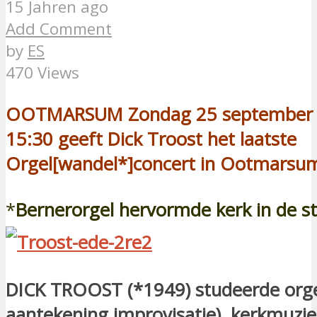
15 Jahren ago
Add Comment
by
ES
470 Views
OOTMARSUM Zondag 25 september
15:30 geeft Dick Troost het laatste
Orgel[wandel*]concert in Ootmarsu
*
Bernerorgel hervormde kerk in de st
DICK TROOST
(*1949) studeerde org
aantekening improvisatie), kerkmuzie