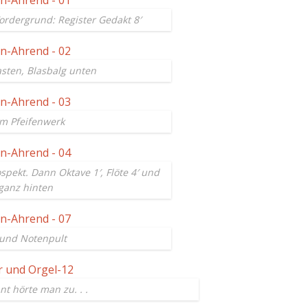
Vordergrund: Register Gedakt 8′
sten, Blasbalg unten
om Pfeifenwerk
ospekt. Dann Oktave 1′, Flöte 4′ und
 ganz hinten
 und Notenpult
t hörte man zu. . .