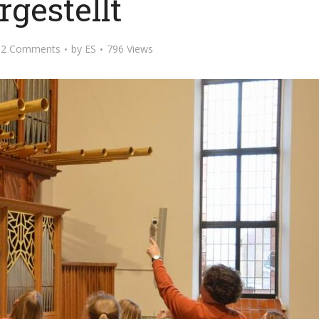
rgestellt
2 Comments
by
ES
796 Views