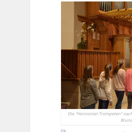
Die “Horizontal-Trompeten” nac
Brunz