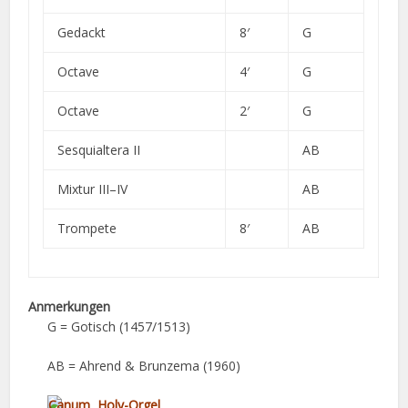
Gedackt
8′
G
Octave
4′
G
Octave
2′
G
Sesquialtera II
AB
Mixtur III–IV
AB
Trompete
8′
AB
Anmerkungen
G = Gotisch (1457/1513)
AB = Ahrend & Brunzema (1960)
Canum Holy-Orgel