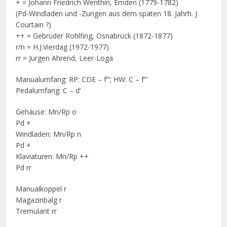
+ = Johann Friedrich Wenthin, Emden (1779-1782)
(Pd-Windladen und -Zungen aus dem späten 18. Jahrh. J.
Courtain ?)
++ = Gebrüder Rohlfing, Osnabrück (1872-1877)
r/n = H.J.Vierdag (1972-1977)
rr = Jürgen Ahrend, Leer-Loga
Manualumfang: RP: CDE – f”’; HW: C – f”’
Pedalumfang: C – d’
Gehäuse: Mn/Rp o
Pd +
Windladen: Mn/Rp n
Pd +
Klaviaturen: Mn/Rp ++
Pd rr
Manualkoppel r
Magazinbalg r
Tremulant rr