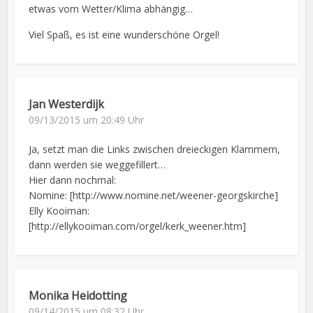
etwas vom Wetter/Klima abhängig…
Viel Spaß, es ist eine wunderschöne Orgel!
Jan Westerdijk
09/13/2015 um 20:49 Uhr
Ja, setzt man die Links zwischen dreieckigen Klammern,
dann werden sie weggefillert…
Hier dann nochmal:
Nomine: [http://www.nomine.net/weener-georgskirche]
Elly Kooiman:
[http://ellykooiman.com/orgel/kerk_weener.htm]
Monika Heidotting
09/14/2015 um 08:32 Uhr