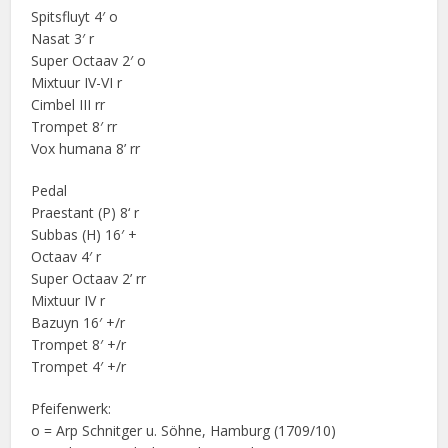
Spitsfluyt 4′ o
Nasat 3′ r
Super Octaav 2′ o
Mixtuur IV-VI r
Cimbel III rr
Trompet 8′ rr
Vox humana 8’ rr
Pedal
Praestant (P) 8‘ r
Subbas (H) 16′ +
Octaav 4′ r
Super Octaav 2’ rr
Mixtuur IV r
Bazuyn 16′ +/r
Trompet 8′ +/r
Trompet 4′ +/r
Pfeifenwerk:
o = Arp Schnitger u. Söhne, Hamburg (1709/10)