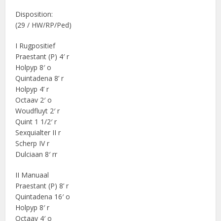
Disposition:
(29 / HW/RP/Ped)
I Rugpositief
Praestant (P) 4′ r
Holpyp 8′ o
Quintadena 8’ r
Holpyp 4’ r
Octaav 2′ o
Woudfluyt 2′ r
Quint 1 1/2′ r
Sexquialter II r
Scherp IV r
Dulciaan 8′ rr
II Manuaal
Praestant (P) 8’ r
Quintadena 16′ o
Holpyp 8′ r
Octaav 4′ o