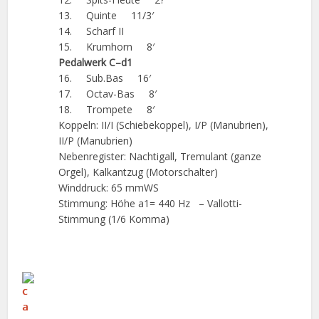
13. Quinte 11/3′
14. Scharf II
15. Krumhorn 8′
Pedalwerk C–d1
16. Sub.Bas 16′
17. Octav-Bas 8′
18. Trompete 8′
Koppeln: II/I (Schiebekoppel), I/P (Manubrien),
II/P (Manubrien)
Nebenregister: Nachtigall, Tremulant (ganze
Orgel), Kalkantzug (Motorschalter)
Winddruck: 65 mmWS
Stimmung: Höhe a1= 440 Hz – Vallotti-
Stimmung (1/6 Komma)