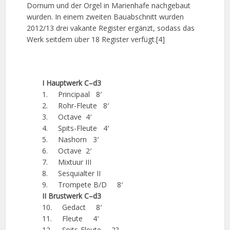
Dornum und der Orgel in Marienhafe nachgebaut
wurden. In einem zweiten Bauabschnitt wurden
2012/13 drei vakante Register ergänzt, sodass das
Werk seitdem über 18 Register verfügt.[4]
I Hauptwerk C–d3
1. Principaal 8′
2. Rohr-Fleute 8′
3. Octave 4′
4. Spits-Fleute 4′
5. Nashorn 3′
6. Octave 2′
7. Mixtuur III
8. Sesquialter II
9. Trompete B/D 8′
II Brustwerk C–d3
10. Gedact 8′
11. Fleute 4′
12. Spits-Fleute 2?