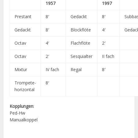
1957
1997
Prestant
8′
Gedackt
8′
Subba
Gedackt
8′
Blockflöte
4′
Gedac
Octav
4′
Flachflöte
2′
Octav
2′
Sesquialter
II fach
Mixtur
IV fach
Regal
8′
Trompete-
8′
horizontal
Kopplungen
:
Ped-Hw
Manualkoppel