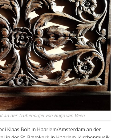
it an der Truhenorgel von Hugo van Veen
bei Klaas Bolt in Haarlem/Amsterdam an der
l in der St. Bavokerk in Haarlem, Kirchenmusik