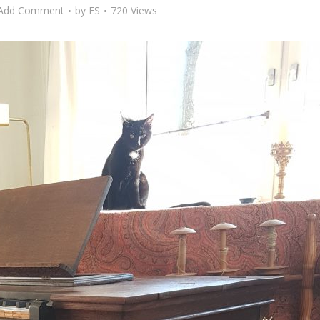
Add Comment
by
ES
720 Views