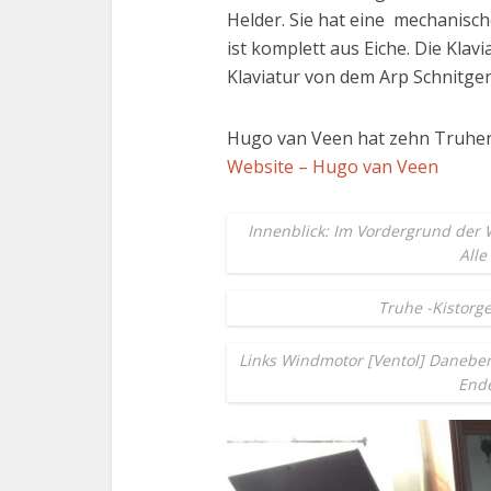
Helder. Sie hat eine mechanisc
ist komplett aus Eiche. Die Klav
Klaviatur von dem Arp Schnitge
Hugo van Veen hat zehn Truhe
Website – Hugo van Veen
Innenblick: Im Vordergrund der W
Alle
Truhe -Kistorg
Links Windmotor [Ventol] Daneben
Ende