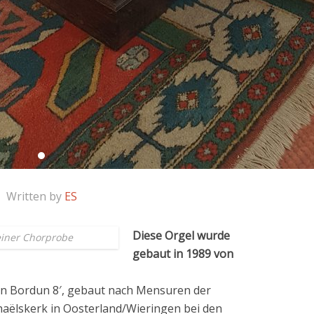
Written by
ES
Diese Orgel wurde
iner Chorprobe
gebaut
in 1989
von
gen Bordun 8′, gebaut nach Mensuren der
aëlskerk in Oosterland/Wieringen bei den