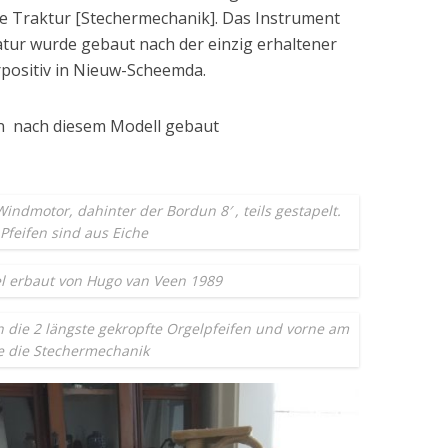
he Traktur [Stechermechanik]. Das Instrument
iatur wurde gebaut nach der einzig erhaltener
rpositiv in Nieuw-Scheemda.
n nach diesem Modell gebaut
indmotor, dahinter der Bordun 8′ , teils gestapelt.
 Pfeifen sind aus Eiche
el erbaut von Hugo van Veen 1989
 die 2 längste gekropfte Orgelpfeifen und vorne am
 die Stechermechanik